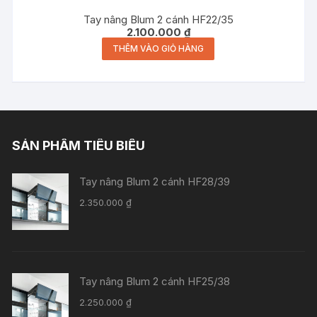
Tay nâng Blum 2 cánh HF22/35
2.100.000
₫
THÊM VÀO GIỎ HÀNG
SẢN PHẨM TIÊU BIỂU
Tay nâng Blum 2 cánh HF28/39
2.350.000
₫
Tay nâng Blum 2 cánh HF25/38
2.250.000
₫