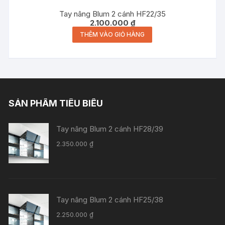
Tay nâng Blum 2 cánh HF22/35
2.100.000
₫
THÊM VÀO GIỎ HÀNG
SẢN PHẨM TIÊU BIỂU
Tay nâng Blum 2 cánh HF28/39
2.350.000
₫
Tay nâng Blum 2 cánh HF25/38
2.250.000
₫