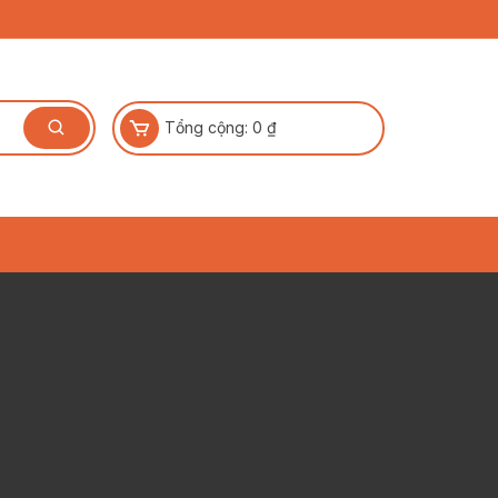
Tổng cộng:
0
₫