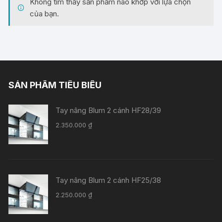
Không tìm thấy sản phẩm nào khớp với lựa chọn
của bạn.
SẢN PHẨM TIÊU BIỂU
Tay nâng Blum 2 cánh HF28/39
2.350.000
₫
Tay nâng Blum 2 cánh HF25/38
2.250.000
₫