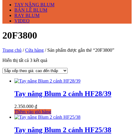
TAY NÂNG BLUM
BẢN LỀ BLUM
RAY BLUM
VIDEO
20F3800
Trang chủ
/
Cửa hàng
/ Sản phẩm được gắn thẻ “20F3800”
Đã
Hiển thị tất cả 3 kết quả
sắp
xếp
theo
giá:
cao
Tay nâng Blum 2 cánh HF28/39
đến
thấp
2.350.000
₫
Thêm vào giỏ hàng
Tay nâng Blum 2 cánh HF25/38